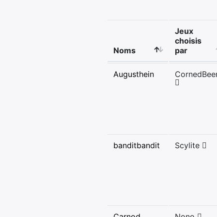
Jeux
choisis
Noms
par
Augusthein
CornedBee
banditbandit
Scylite
Carnod
Nono