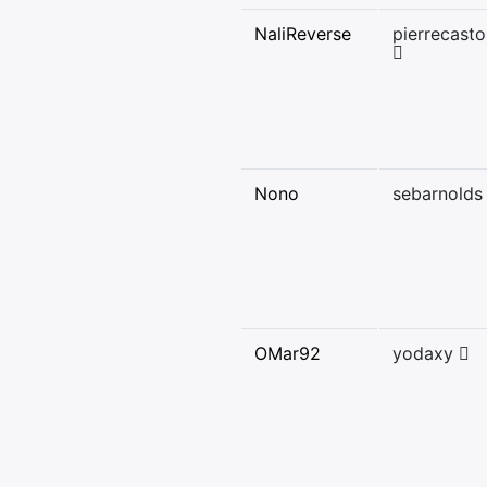
NaliReverse
pierrecasto
Nono
sebarnold
OMar92
yodaxy