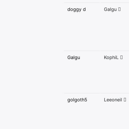
doggy d
Galgu
Galgu
KophiL
golgoth5
Leeoneil