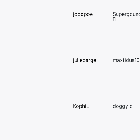
jopopoe
Supergoun
jullebarge
maxtidus1
KophiL
doggy d