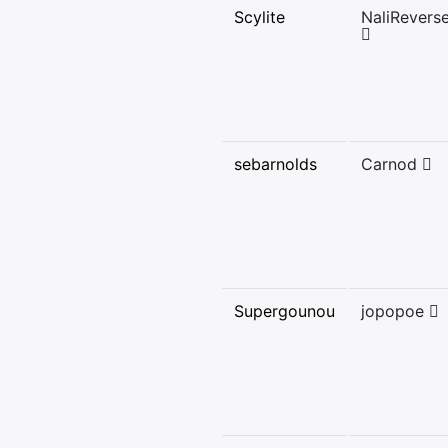
Scylite
NaliRevers
sebarnolds
Carnod
Supergounou
jopopoe