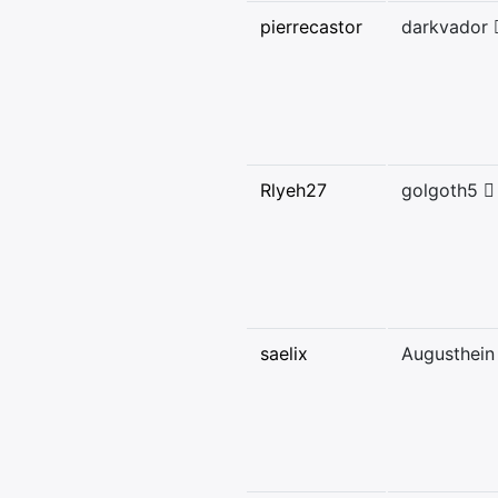
pierrecastor
darkvador
Rlyeh27
golgoth5
saelix
Augusthein